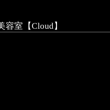
室【Cloud】