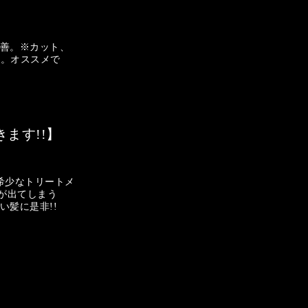
善。※カット、
す。オススメで
ます!!】
希少なトリートメ
ムが出てしまう
い髪に是非!!