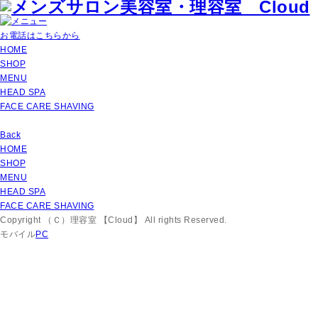
お電話はこちらから
HOME
SHOP
MENU
HEAD SPA
FACE CARE SHAVING
Back
HOME
SHOP
MENU
HEAD SPA
FACE CARE SHAVING
Copyright （Ｃ）理容室 【Cloud】 All rights Reserved.
モバイル
PC