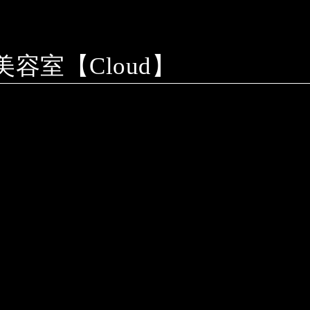
室【Cloud】