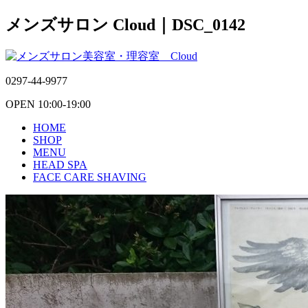
メンズサロン Cloud｜DSC_0142
0297-44-9977
OPEN 10:00-19:00
HOME
SHOP
MENU
HEAD SPA
FACE CARE SHAVING