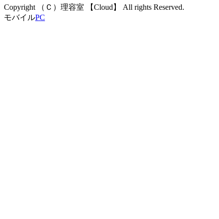
Copyright （Ｃ）理容室 【Cloud】 All rights Reserved.
モバイル
PC