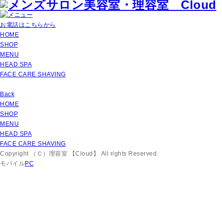
お電話はこちらから
HOME
SHOP
MENU
HEAD SPA
FACE CARE SHAVING
Back
HOME
SHOP
MENU
HEAD SPA
FACE CARE SHAVING
Copyright （Ｃ）理容室 【Cloud】 All rights Reserved.
モバイル
PC