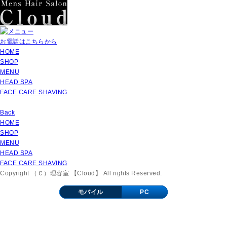
お電話はこちらから
HOME
SHOP
MENU
HEAD SPA
FACE CARE SHAVING
Back
HOME
SHOP
MENU
HEAD SPA
FACE CARE SHAVING
Copyright （Ｃ）理容室 【Cloud】 All rights Reserved.
モバイル
PC