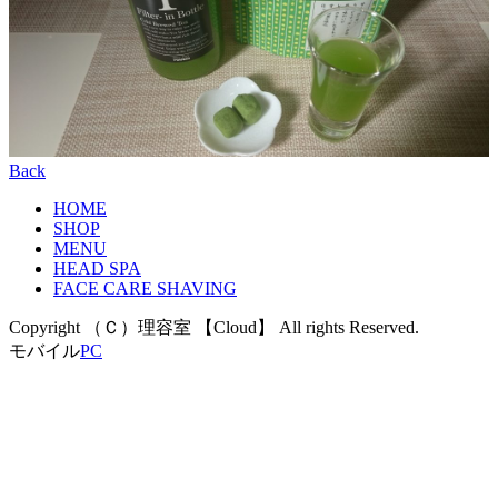
Back
HOME
SHOP
MENU
HEAD SPA
FACE CARE SHAVING
Copyright （Ｃ）理容室 【Cloud】 All rights Reserved.
モバイル
PC