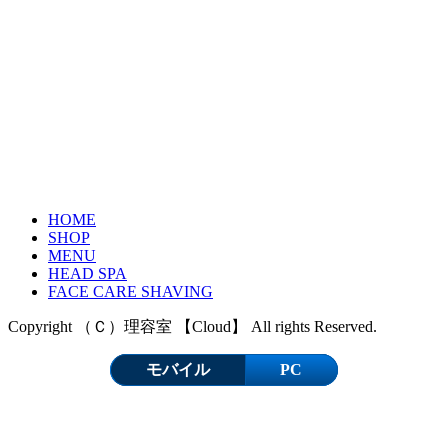
HOME
SHOP
MENU
HEAD SPA
FACE CARE SHAVING
Copyright （Ｃ）理容室 【Cloud】 All rights Reserved.
モバイル
PC