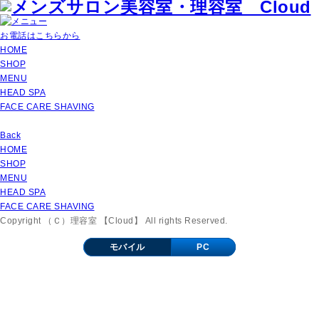
お電話はこちらから
HOME
SHOP
MENU
HEAD SPA
FACE CARE SHAVING
Back
HOME
SHOP
MENU
HEAD SPA
FACE CARE SHAVING
Copyright （Ｃ）理容室 【Cloud】 All rights Reserved.
モバイル
PC