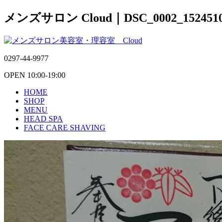
メンズサロン Cloud｜DSC_0002_1524510
0297-44-9977
OPEN 10:00-19:00
HOME
SHOP
MENU
HEAD SPA
FACE CARE SHAVING