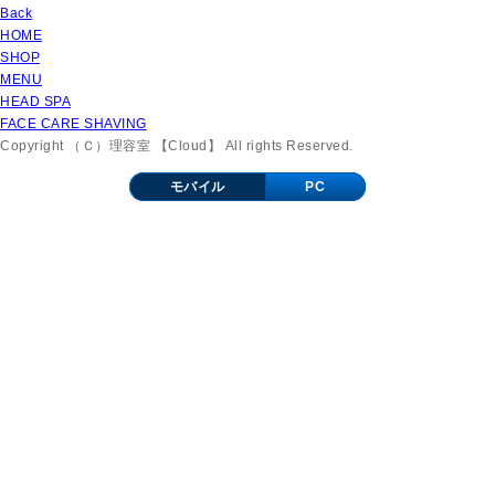
Back
HOME
SHOP
MENU
HEAD SPA
FACE CARE SHAVING
Copyright （Ｃ）理容室 【Cloud】 All rights Reserved.
モバイル
PC