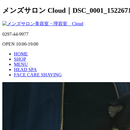
メンズサロン Cloud｜DSC_0001_1522671
0297-44-9977
OPEN 10:00-19:00
HOME
SHOP
MENU
HEAD SPA
FACE CARE SHAVING