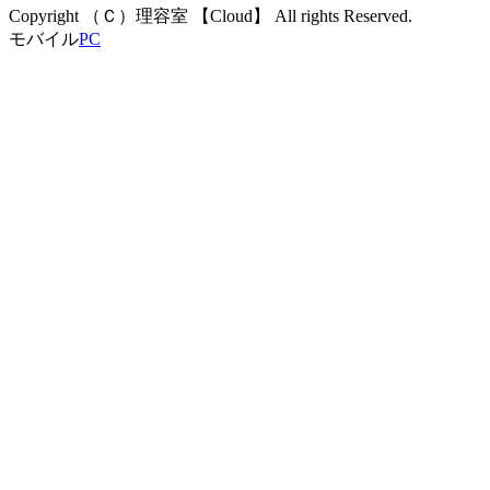
Copyright （Ｃ）理容室 【Cloud】 All rights Reserved.
モバイル
PC