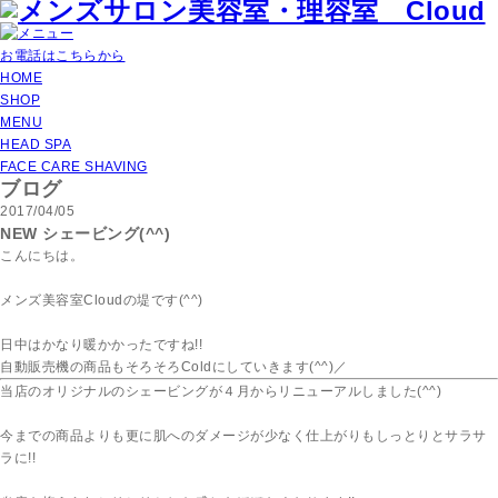
お電話はこちらから
HOME
SHOP
MENU
HEAD SPA
FACE CARE SHAVING
ブログ
2017/04/05
NEW シェービング(^^)
こんにちは。
メンズ美容室Cloudの堤です(^^)
日中はかなり暖かかったですね!!
自動販売機の商品もそろそろColdにしていきます(^^)／
当店のオリジナルのシェービングが４月からリニューアルしました(^^)
今までの商品よりも更に肌へのダメージが少なく仕上がりもしっとりとサラサ
ラに!!