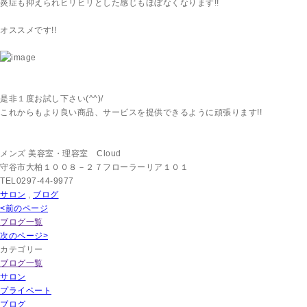
炎症も抑えられヒリヒリとした感じもほぼなくなります!!
オススメです!!
是非１度お試し下さい(^^)/
これからもより良い商品、サービスを提供できるように頑張ります!!
メンズ 美容室・理容室 Cloud
守谷市大柏１００８－２７フローラーリア１０１
TEL0297-44-9977
サロン
,
ブログ
<前のページ
ブログ一覧
次のページ>
カテゴリー
ブログ一覧
サロン
プライベート
ブログ