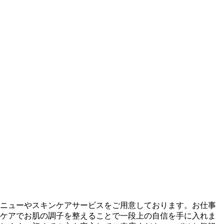
ニューやスキンケアサービスをご用意しております。お仕事
ケアでお肌の調子を整えることで一段上の自信を手に入れま