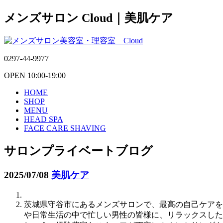
メンズサロン Cloud｜美肌ケア
0297-44-9977
OPEN 10:00-19:00
HOME
SHOP
MENU
HEAD SPA
FACE CARE SHAVING
サロンプライベートブログ
2025/07/08
美肌ケア
茨城県守谷市にあるメンズサロンで、最高の自己ケアを
や日常生活の中で忙しい男性の皆様に、リラックスした