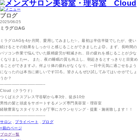
ブログ
2025/06/25
ミラグロAG
ミラグロAGを4か月間、愛用してみました✨。最初は半信半疑でしたが、使い
続けるとその効果をしっかりと感じることができましたよ😊。まず、長時間の
パソコン作業で悩んでいた眼精疲労が軽減され、目の疲れを感じることが少な
くなりました👀。 また、夜の睡眠の質も向上し、朝起きるとすっきりと目覚め
ることができます🌙。何より体の疲れがなくなり、一日中元気に過ごせるよう
になったのは本当に嬉しいです🏃‍♀️💪。皆さんもぜひ試してみてはいかがでしょ
うか？
———————————–
Cloud（クラウド）
つくばエクスプレス守谷駅から車3分、徒歩10分
男性の髪と頭皮をサポートするメンズ専門美容室・理容室
経験豊富なスタイリストが丁寧にカウンセリング・提案・施術致します！！
———————————–
サロン
,
プライベート
,
ブログ
<前のページ
ブログ一覧