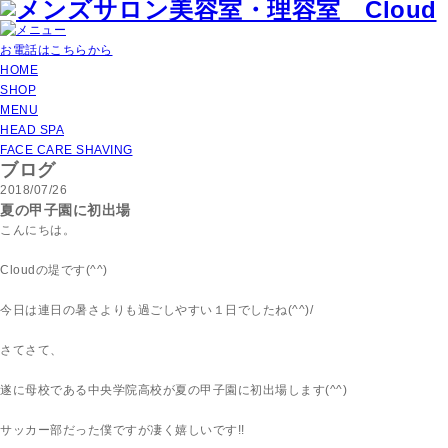
お電話はこちらから
HOME
SHOP
MENU
HEAD SPA
FACE CARE SHAVING
ブログ
2018/07/26
夏の甲子園に初出場
こんにちは。
Cloudの堤です(^^)
今日は連日の暑さよりも過ごしやすい１日でしたね(^^)/
さてさて、
遂に母校である中央学院高校が夏の甲子園に初出場します(^^)
サッカー部だった僕ですが凄く嬉しいです!!