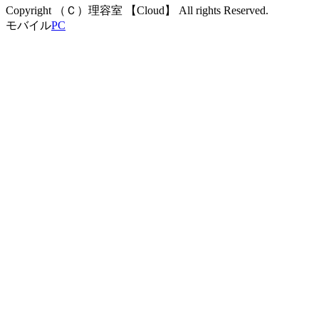
Copyright （Ｃ）理容室 【Cloud】 All rights Reserved.
モバイル
PC