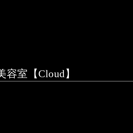
室【Cloud】