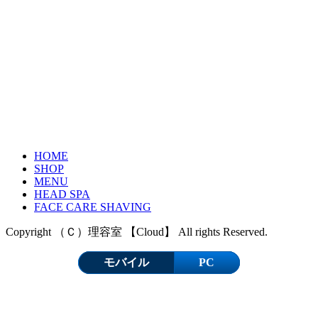
HOME
SHOP
MENU
HEAD SPA
FACE CARE SHAVING
Copyright （Ｃ）理容室 【Cloud】 All rights Reserved.
モバイル
PC