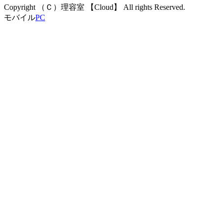
Copyright （Ｃ）理容室 【Cloud】 All rights Reserved.
モバイル
PC