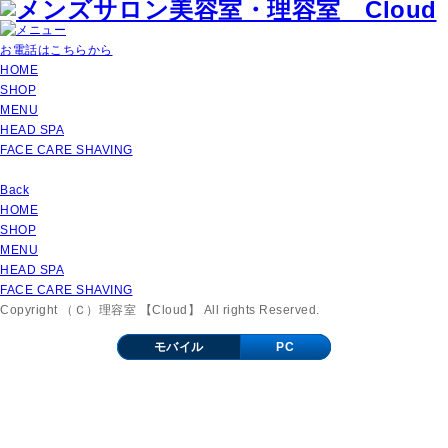
お電話はこちらから
HOME
SHOP
MENU
HEAD SPA
FACE CARE SHAVING
Back
HOME
SHOP
MENU
HEAD SPA
FACE CARE SHAVING
Copyright （Ｃ）理容室 【Cloud】 All rights Reserved.
モバイル
PC