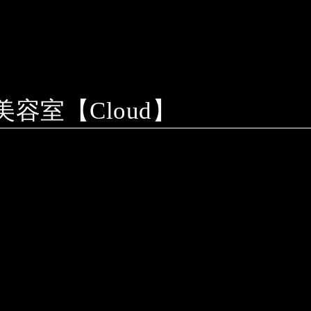
室【Cloud】