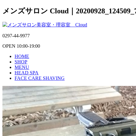
メンズサロン Cloud｜20200928_124509_
0297-44-9977
OPEN 10:00-19:00
HOME
SHOP
MENU
HEAD SPA
FACE CARE SHAVING