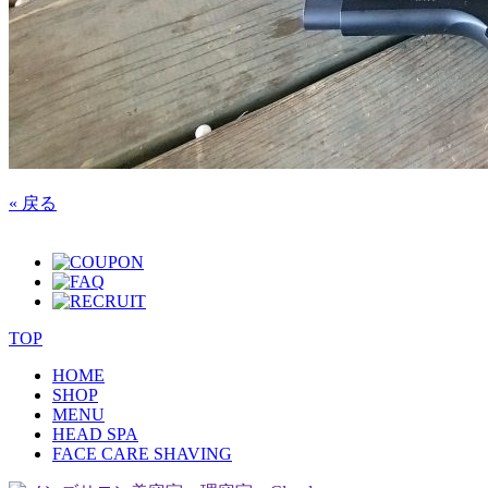
« 戻る
TOP
HOME
SHOP
MENU
HEAD SPA
FACE CARE SHAVING