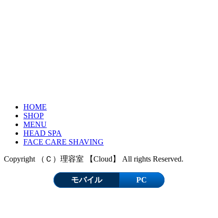
HOME
SHOP
MENU
HEAD SPA
FACE CARE SHAVING
Copyright （Ｃ）理容室 【Cloud】 All rights Reserved.
モバイル
PC