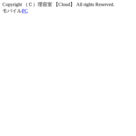
Copyright （Ｃ）理容室 【Cloud】 All rights Reserved.
モバイル
PC