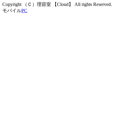
Copyright （Ｃ）理容室 【Cloud】 All rights Reserved.
モバイル
PC