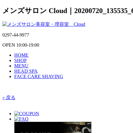
メンズサロン Cloud｜20200720_135535_
0297-44-9977
OPEN 10:00-19:00
HOME
SHOP
MENU
HEAD SPA
FACE CARE SHAVING
« 戻る