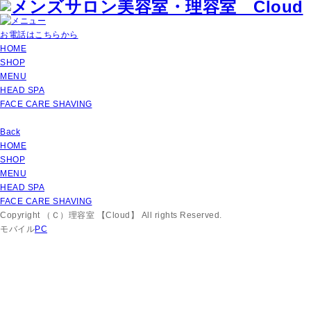
お電話はこちらから
HOME
SHOP
MENU
HEAD SPA
FACE CARE SHAVING
Back
HOME
SHOP
MENU
HEAD SPA
FACE CARE SHAVING
Copyright （Ｃ）理容室 【Cloud】 All rights Reserved.
モバイル
PC