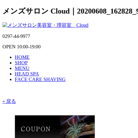
メンズサロン Cloud｜20200608_162828_9
0297-44-9977
OPEN 10:00-19:00
HOME
SHOP
MENU
HEAD SPA
FACE CARE SHAVING
« 戻る