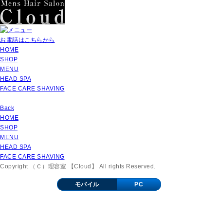
お電話はこちらから
HOME
SHOP
MENU
HEAD SPA
FACE CARE SHAVING
Back
HOME
SHOP
MENU
HEAD SPA
FACE CARE SHAVING
Copyright （Ｃ）理容室 【Cloud】 All rights Reserved.
モバイル
PC