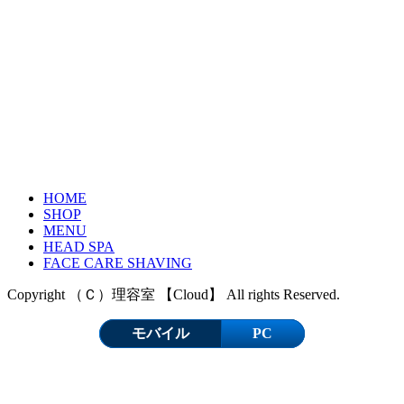
HOME
SHOP
MENU
HEAD SPA
FACE CARE SHAVING
Copyright （Ｃ）理容室 【Cloud】 All rights Reserved.
モバイル
PC