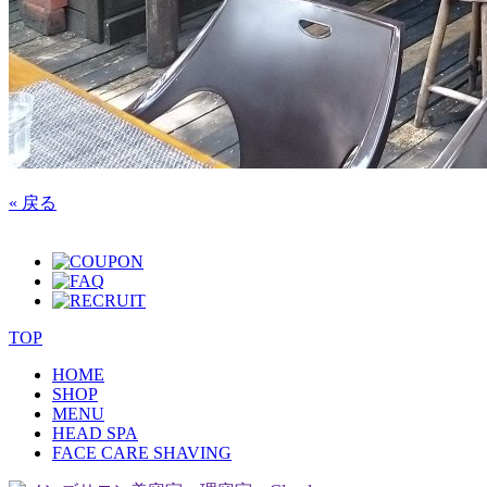
« 戻る
TOP
HOME
SHOP
MENU
HEAD SPA
FACE CARE SHAVING