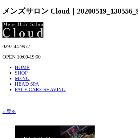
メンズサロン Cloud｜20200519_130556_
0297-44-9977
OPEN 10:00-19:00
HOME
SHOP
MENU
HEAD SPA
FACE CARE SHAVING
« 戻る