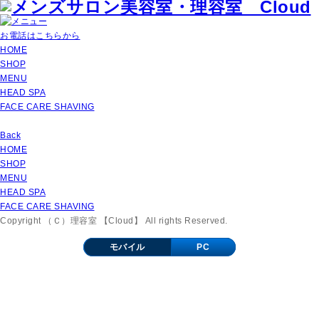
お電話はこちらから
HOME
SHOP
MENU
HEAD SPA
FACE CARE SHAVING
Back
HOME
SHOP
MENU
HEAD SPA
FACE CARE SHAVING
Copyright （Ｃ）理容室 【Cloud】 All rights Reserved.
モバイル
PC