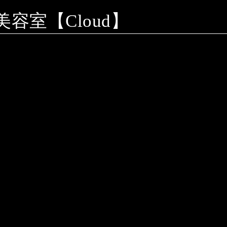
室【Cloud】