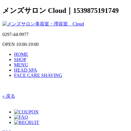
メンズサロン Cloud｜1539875191749
0297-44-9977
OPEN 10:00-19:00
HOME
SHOP
MENU
HEAD SPA
FACE CARE SHAVING
« 戻る