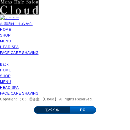
お電話はこちらから
HOME
SHOP
MENU
HEAD SPA
FACE CARE SHAVING
Back
HOME
SHOP
MENU
HEAD SPA
FACE CARE SHAVING
Copyright （Ｃ）理容室 【Cloud】 All rights Reserved.
モバイル
PC